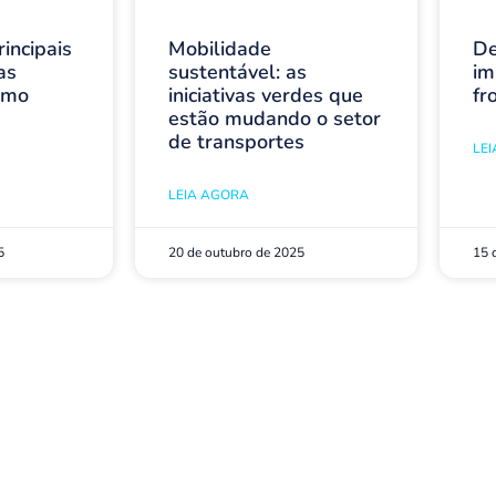
incipais
Mobilidade
De
as
sustentável: as
im
omo
iniciativas verdes que
fr
estão mudando o setor
de transportes
LE
LEIA AGORA
5
20 de outubro de 2025
15 