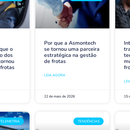
Por que a Asmontech
In
 que o
se tornou uma parceira
tr
o dos
estratégica na gestão
te
tornou
de frotas
mu
 frotas
fr
LEIA AGORA
LE
22 de maio de 2026
15 
TELEMETRIA
TENDÊNCIAS