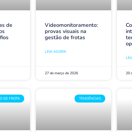
as de
Videomonitoramento:
Co
os
provas visuais na
in
fios
gestão de frotas
te
op
LEIA AGORA
LE
27 de março de 2026
20 
O DE FROTA
TENDÊNCIAS