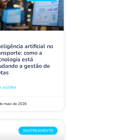
teligência artificial no
ansporte: como a
cnologia está
dando a gestão de
otas
IA AGORA
de maio de 2026
RASTREAMENTO