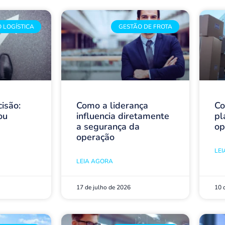
 LOGÍSTICA
GESTÃO DE FROTA
isão:
Como a liderança
Co
ou
influencia diretamente
pl
a segurança da
op
operação
LE
LEIA AGORA
17 de julho de 2026
10 