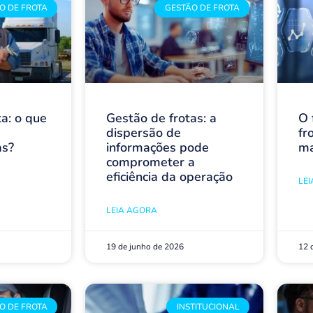
O DE FROTA
GESTÃO DE FROTA
ta: o que
Gestão de frotas: a
O 
s
dispersão de
fr
as?
informações pode
ma
comprometer a
eficiência da operação
LE
LEIA AGORA
19 de junho de 2026
12 
O DE FROTA
INSTITUCIONAL