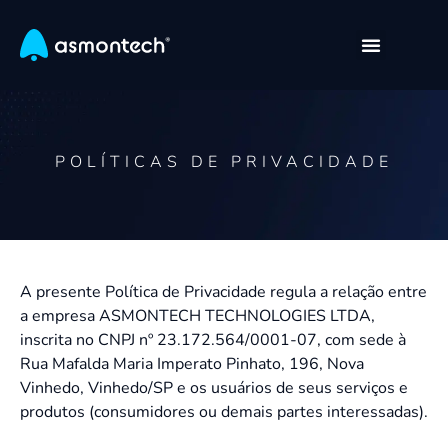
POLÍTICAS DE PRIVACIDADE
A presente Política de Privacidade regula a relação entre
a empresa ASMONTECH TECHNOLOGIES LTDA,
inscrita no CNPJ nº 23.172.564/0001-07, com sede à
Rua Mafalda Maria Imperato Pinhato, 196, Nova
Vinhedo, Vinhedo/SP e os usuários de seus serviços e
produtos (consumidores ou demais partes interessadas).