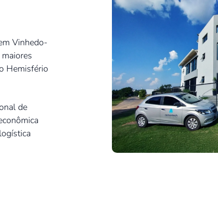
a em Vinhedo-
 maiores
o Hemisfério
onal de
 econômica
logística