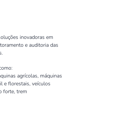
oluções inovadoras em
itoramento e auditoria das
s.
 como:
áquinas agrícolas, máquinas
 e florestais, veículos
o forte,
trem