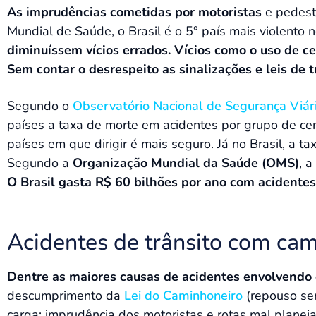
As imprudências cometidas por motoristas
e pedestr
Mundial de Saúde, o Brasil é o 5° país mais violento 
diminuíssem vícios errados. Vícios como o uso de cel
Sem contar o desrespeito as sinalizações e leis de t
Segundo o
Observatório Nacional de Segurança Viár
países a taxa de morte em acidentes por grupo de cem 
países em que dirigir é mais seguro. Já no Brasil, a 
Segundo a
Organização Mundial da Saúde (OMS)
, 
O Brasil gasta R$ 60 bilhões por ano com acidentes
Acidentes de trânsito com ca
Dentre as maiores causas de acidentes envolvendo 
descumprimento da
Lei do Caminhoneiro
(repouso se
carga; imprudência dos motoristas e rotas mal planej