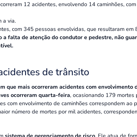
a ocorreram 12 acidentes, envolvendo 14 caminhões, co
 a via.
entes, com 345 pessoas envolvidas, que resultaram em 
 a falta de atenção do condutor e pedestre, não guar
tível.
acidentes de trânsito
em que mais ocorreram acidentes com envolvimento 
aves ocorreram quarta-feira
, ocasionando 179 mortes p
ntes com envolvimento de caminhões correspondem ao 
 maior número de mortes por mil acidentes, correspond
um
sistema de gerenciamento de risco
. Ele atua de for