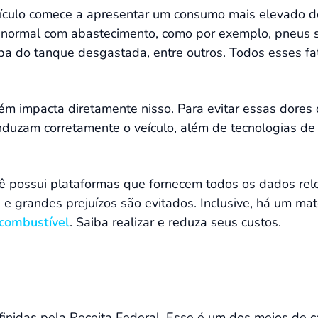
culo comece a apresentar um consumo mais elevado de
anormal com abastecimento, como por exemplo, pneus s
a do tanque desgastada, entre outros. Todos esses fa
m impacta diretamente nisso. Para evitar essas dores 
nduzam corretamente o veículo, além de tecnologias de 
ê possui plataformas que fornecem todos os dados rele
 e grandes prejuízos são evitados. Inclusive, há um ma
 combustível
. Saiba realizar e reduza seus custos.
finidas pela Receita Federal. Esse é um dos meios de c