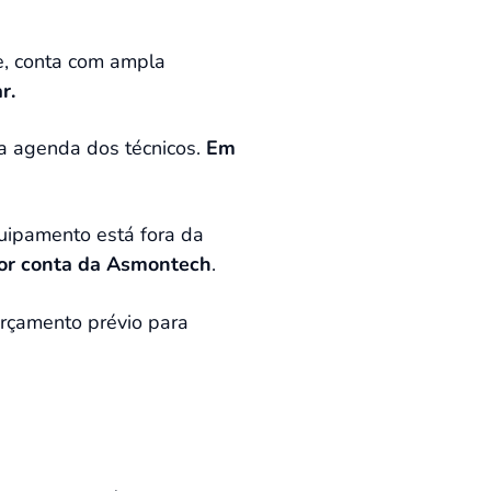
e, conta com ampla
r.
a agenda dos técnicos.
Em
quipamento está fora da
por conta da Asmontech
.
orçamento prévio para