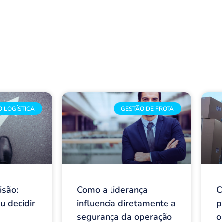
O LOGÍSTICA
GESTÃO DE FROTA
isão:
Como a liderança
C
u decidir
influencia diretamente a
p
segurança da operação
o