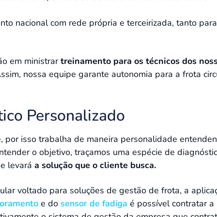
to nacional com rede própria e terceirizada, tanto par
ão em ministrar
treinamento para os técnicos dos noss
ssim, nossa equipe garante autonomia para a frota circu
tico Personalizado
, por isso trabalha de maneira personalidade entende
tender o objetivo, traçamos uma espécie de diagnóstico
ue levará
a solução que o cliente busca.
lar voltado para soluções de gestão de frota, a aplica
toramento
e do
sensor de fadiga
é possível contratar a
itivamente o sistema de gestão da empresa que contrata