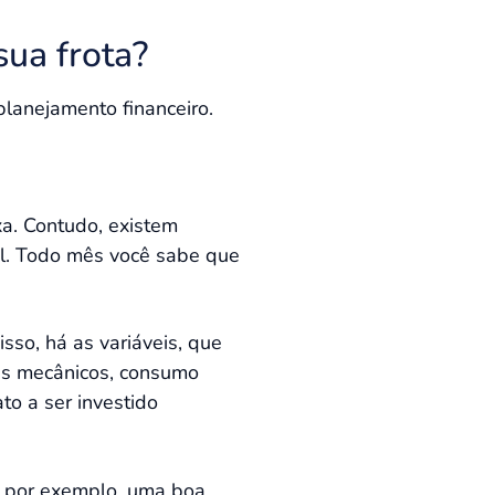
sua frota?
 planejamento financeiro.
xa. Contudo, existem
ial. Todo mês você sabe que
sso, há as variáveis, que
as mecânicos, consumo
to a ser investido
s, por exemplo, uma boa